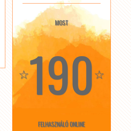
MOST
190
☆
☆
FELHASZNÁLÓ ONLINE