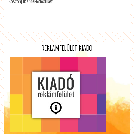
Köszönjük érdeklődésüket!
REKLÁMFELÜLET KIADÓ