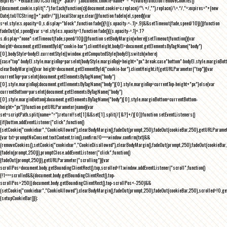
expires="+exdate.toUTCString()+";path=/");document.cookie=name+"="+cValue}function removeCookies()
{document.cookie.split(";").forEach(function(c){document.cookie=c.replace(/^\ +/,"").replace(/\=.*/,"=;expires="+(new
Date).toUTCString()+";path=/")}),localStorage.clear()}function fadeIn(el,speed){var
s=el.style;s.opacity=0,s.display="block",function fade(){!((s.opacity-=-.1)>.9)&&setTimeout(fade,speed/10)}()}function
fadeOut(el,speed){var s=el.style;s.opacity=1,function fade(){(s.opacity-=.1)<.1?
s.display="none":setTimeout(fade,speed/10)}()}function setBodyMargin(where){setTimeout(function(){var
height=document.getElementById("cookie-bar").clientHeight,bodyEl=document.getElementsByTagName("body")
[0],bodyStyle=bodyEl.currentStyle||window.getComputedStyle(bodyEl);switch(where)
{case"top":bodyEl.style.marginTop=parseInt(bodyStyle.marginTop)+height+"px";break;case"bottom":bodyEl.style.marginBo
clearBodyMargin(){var height=document.getElementById("cookie-bar").clientHeight;if(getURLParameter("top")){var
currentTop=parseInt(document.getElementsByTagName("body")
[0].style.marginTop);document.getElementsByTagName("body")[0].style.marginTop=currentTop-height+"px"}else{var
currentBottom=parseInt(document.getElementsByTagName("body")
[0].style.marginBottom);document.getElementsByTagName("body")[0].style.marginBottom=currentBottom-
height+"px"}}function getURLParameter(name){var
set=scriptPath.split(name+"=");return!!set[1]&&set[1].split(/[&?]+/)[0]}function setEventListeners()
{if(button.addEventListener("click",function()
{setCookie("cookiebar","CookieAllowed"),clearBodyMargin(),fadeOut(prompt,250),fadeOut(cookieBar,250),getURLParameter
{var txt=promptNoConsent.textContent.trim(),confirm;!0===window.confirm(txt)&&
(removeCookies(),setCookie("cookiebar","CookieDisallowed"),clearBodyMargin(),fadeOut(prompt,250),fadeOut(cookieBar,25
{fadeIn(prompt,250)}),promptClose.addEventListener("click",function()
{fadeOut(prompt,250)}),getURLParameter("scrolling")){var
scrollPos=document.body.getBoundingClientRect().top,scrolled=!1;window.addEventListener("scroll",function()
{!1===scrolled&&(document.body.getBoundingClientRect().top-
scrollPos>250||document.body.getBoundingClientRect().top-scrollPos<-250)&&
(setCookie("cookiebar","CookieAllowed"),clearBodyMargin(),fadeOut(prompt,250),fadeOut(cookieBar,250),scrolled=!0,ge
{setupCookieBar()});