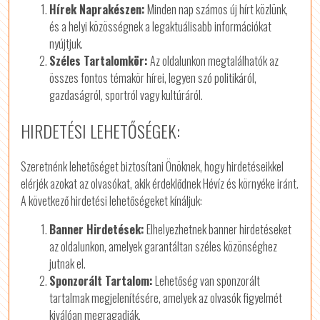
Hírek Naprakészen:
Minden nap számos új hírt közlünk,
és a helyi közösségnek a legaktuálisabb információkat
nyújtjuk.
Széles Tartalomkör:
Az oldalunkon megtalálhatók az
összes fontos témakör hírei, legyen szó politikáról,
gazdaságról, sportról vagy kultúráról.
HIRDETÉSI LEHETŐSÉGEK:
Szeretnénk lehetőséget biztosítani Önöknek, hogy hirdetéseikkel
elérjék azokat az olvasókat, akik érdeklődnek Hévíz és környéke iránt.
A következő hirdetési lehetőségeket kínáljuk:
Banner Hirdetések:
Elhelyezhetnek banner hirdetéseket
az oldalunkon, amelyek garantáltan széles közönséghez
jutnak el.
Sponzorált Tartalom:
Lehetőség van sponzorált
tartalmak megjelenítésére, amelyek az olvasók figyelmét
kiválóan megragadják.