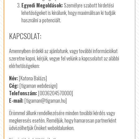
Egyedi Megoldások:
Személyre szabott hirdetési
lehetőségeket is kínálunk, hogy maximálisan ki tudják
használni a potenciált.
KAPCSOLAT:
Amennyiben érdekli az ajánlatunk, vagy további információkat
szeretne kapni, kérjük, vegye fel velünk a kapcsolatot az alábbi
elérhetőségeken:
Név:
[Katona Balázs]
Cég:
[tigaman webdesign]
Telefonszám:
[0036204570000]
E-mail:
[tigaman@tigaman.hu]
Örömmel állunk rendelkezésére minden további kérdés vagy
megkeresés esetén. Reméljük, hogy hamarosan partnerként
üdvözölhetjük Önöket weboldalunkon.