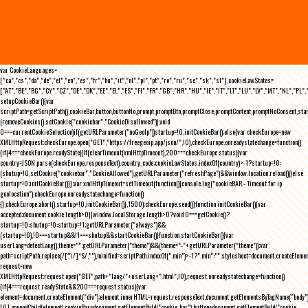
var CookieLanguages=
["ca","cs","da","de","el","en","es","fr","hu","it","nl","pl","pt","ro","ru","se","sk","sl"],cookieLawStates=
["AT","BE","BG","CY","CZ","DE","DK","EE","EL","ES","FI","FR","GB","HR","HU","IE","IT","LT","LU","LV","MT","NL","PL",
setupCookieBar(){var
scriptPath=getScriptPath(),cookieBar,button,buttonNo,prompt,promptBtn,promptClose,promptContent,promptNoConsent,st
(removeCookies(),setCookie("cookiebar","CookieDisallowed")),void
0===currentCookieSelection)if(getURLParameter("noGeoIp"))startup=!0,initCookieBar();else{var checkEurope=new
XMLHttpRequest;checkEurope.open("GET","https://freegeoip.app/json/",!0),checkEurope.onreadystatechange=function()
{if(4===checkEurope.readyState){if(clearTimeout(xmlHttpTimeout),200===checkEurope.status){var
country=JSON.parse(checkEurope.responseText).country_code;cookieLawStates.indexOf(country)>-1?startup=!0:
(shutup=!0,setCookie("cookiebar","CookieAllowed"),getURLParameter("refreshPage")&&window.location.reload())}else
startup=!0;initCookieBar()}};var xmlHttpTimeout=setTimeout(function(){console.log("cookieBAR - Timeout for ip
geolocation"),checkEurope.onreadystatechange=function()
{},checkEurope.abort(),startup=!0,initCookieBar()},1500);checkEurope.send()}function initCookieBar(){var
accepted;document.cookie.length>0||window.localStorage.length>0?void 0===getCookie()?
startup=!0:shutup=!0:startup=!1;getURLParameter("always")&&
(startup=!0),!0===startup&&!1===shutup&&startCookieBar()}function startCookieBar(){var
userLang=detectLang(),theme="";getURLParameter("theme")&&(theme="-"+getURLParameter("theme"));var
path=scriptPath.replace(/[^\/]*$/,""),minified=scriptPath.indexOf(".min")>-1?".min":"",stylesheet=document.createEleme
request=new
XMLHttpRequest;request.open("GET",path+"lang/"+userLang+".html",!0),request.onreadystatechange=function()
{if(4===request.readyState&&200===request.status){var
element=document.createElement("div");element.innerHTML=request.responseText,document.getElementsByTagName("body"
[0].appendChild(element),cookieBar=document.getElementById("cookie-bar"),button=document.getElementById("cookie-