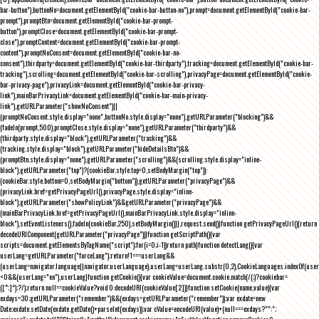
bar-button"),buttonNo=document.getElementById("cookie-bar-button-no"),prompt=document.getElementById("cookie-bar-
prompt"),promptBtn=document.getElementById("cookie-bar-prompt-
button"),promptClose=document.getElementById("cookie-bar-prompt-
close"),promptContent=document.getElementById("cookie-bar-prompt-
content"),promptNoConsent=document.getElementById("cookie-bar-no-
consent"),thirdparty=document.getElementById("cookie-bar-thirdparty"),tracking=document.getElementById("cookie-bar-
tracking"),scrolling=document.getElementById("cookie-bar-scrolling"),privacyPage=document.getElementById("cookie-
bar-privacy-page"),privacyLink=document.getElementById("cookie-bar-privacy-
link"),mainBarPrivacyLink=document.getElementById("cookie-bar-main-privacy-
link"),getURLParameter("showNoConsent")||
(promptNoConsent.style.display="none",buttonNo.style.display="none"),getURLParameter("blocking")&&
(fadeIn(prompt,500),promptClose.style.display="none"),getURLParameter("thirdparty")&&
(thirdparty.style.display="block"),getURLParameter("tracking")&&
(tracking.style.display="block"),getURLParameter("hideDetailsBtn")&&
(promptBtn.style.display="none"),getURLParameter("scrolling")&&(scrolling.style.display="inline-
block"),getURLParameter("top")?(cookieBar.style.top=0,setBodyMargin("top")):
(cookieBar.style.bottom=0,setBodyMargin("bottom")),getURLParameter("privacyPage")&&
(privacyLink.href=getPrivacyPageUrl(),privacyPage.style.display="inline-
block"),getURLParameter("showPolicyLink")&&getURLParameter("privacyPage")&&
(mainBarPrivacyLink.href=getPrivacyPageUrl(),mainBarPrivacyLink.style.display="inline-
block"),setEventListeners(),fadeIn(cookieBar,250),setBodyMargin()}},request.send()}function getPrivacyPageUrl(){return
decodeURIComponent(getURLParameter("privacyPage"))}function getScriptPath(){var
scripts=document.getElementsByTagName("script");for(i=0;i
-1))return path}function detectLang(){var
userLang=getURLParameter("forceLang");return!1===userLang&&
(userLang=navigator.language||navigator.userLanguage),userLang=userLang.substr(0,2),CookieLanguages.indexOf(user
<0&&(userLang="en"),userLang}function getCookie(){var cookieValue=document.cookie.match(/(;)?cookiebar=
([^;]*);?/);return null==cookieValue?void 0:decodeURI(cookieValue[2])}function setCookie(name,value){var
exdays=30;getURLParameter("remember")&&(exdays=getURLParameter("remember"));var exdate=new
Date;exdate.setDate(exdate.getDate()+parseInt(exdays));var cValue=encodeURI(value)+(null===exdays?"":";