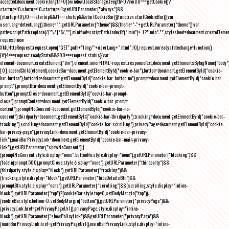
accepted;document.cookie.length>0||window.localStorage.length>0?void 0===getCookie()?
startup=!0:shutup=!0:startup=!1;getURLParameter("always")&&
(startup=!0),!0===startup&&!1===shutup&&startCookieBar()}function startCookieBar(){var
userLang=detectLang(),theme="";getURLParameter("theme")&&(theme="-"+getURLParameter("theme"));var
path=scriptPath.replace(/[^\/]*$/,""),minified=scriptPath.indexOf(".min")>-1?".min":"",stylesheet=document.createEleme
request=new
XMLHttpRequest;request.open("GET",path+"lang/"+userLang+".html",!0),request.onreadystatechange=function()
{if(4===request.readyState&&200===request.status){var
element=document.createElement("div");element.innerHTML=request.responseText,document.getElementsByTagName("body"
[0].appendChild(element),cookieBar=document.getElementById("cookie-bar"),button=document.getElementById("cookie-
bar-button"),buttonNo=document.getElementById("cookie-bar-button-no"),prompt=document.getElementById("cookie-bar-
prompt"),promptBtn=document.getElementById("cookie-bar-prompt-
button"),promptClose=document.getElementById("cookie-bar-prompt-
close"),promptContent=document.getElementById("cookie-bar-prompt-
content"),promptNoConsent=document.getElementById("cookie-bar-no-
consent"),thirdparty=document.getElementById("cookie-bar-thirdparty"),tracking=document.getElementById("cookie-bar-
tracking"),scrolling=document.getElementById("cookie-bar-scrolling"),privacyPage=document.getElementById("cookie-
bar-privacy-page"),privacyLink=document.getElementById("cookie-bar-privacy-
link"),mainBarPrivacyLink=document.getElementById("cookie-bar-main-privacy-
link"),getURLParameter("showNoConsent")||
(promptNoConsent.style.display="none",buttonNo.style.display="none"),getURLParameter("blocking")&&
(fadeIn(prompt,500),promptClose.style.display="none"),getURLParameter("thirdparty")&&
(thirdparty.style.display="block"),getURLParameter("tracking")&&
(tracking.style.display="block"),getURLParameter("hideDetailsBtn")&&
(promptBtn.style.display="none"),getURLParameter("scrolling")&&(scrolling.style.display="inline-
block"),getURLParameter("top")?(cookieBar.style.top=0,setBodyMargin("top")):
(cookieBar.style.bottom=0,setBodyMargin("bottom")),getURLParameter("privacyPage")&&
(privacyLink.href=getPrivacyPageUrl(),privacyPage.style.display="inline-
block"),getURLParameter("showPolicyLink")&&getURLParameter("privacyPage")&&
(mainBarPrivacyLink.href=getPrivacyPageUrl(),mainBarPrivacyLink.style.display="inline-