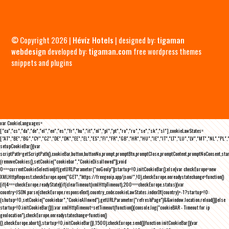
© Copyright 2026 |
Hévíz Hotels
| designed by:
tigaman
webdesign
developed by:
tigaman.com
free wordpress themes
snippets and plugins
var CookieLanguages=
["ca","cs","da","de","el","en","es","fr","hu","it","nl","pl","pt","ro","ru","se","sk","sl"],cookieLawStates=
["AT","BE","BG","CY","CZ","DE","DK","EE","EL","ES","FI","FR","GB","HR","HU","IE","IT","LT","LU","LV","MT","NL","PL",
setupCookieBar(){var
scriptPath=getScriptPath(),cookieBar,button,buttonNo,prompt,promptBtn,promptClose,promptContent,promptNoConsent,st
(removeCookies(),setCookie("cookiebar","CookieDisallowed")),void
0===currentCookieSelection)if(getURLParameter("noGeoIp"))startup=!0,initCookieBar();else{var checkEurope=new
XMLHttpRequest;checkEurope.open("GET","https://freegeoip.app/json/",!0),checkEurope.onreadystatechange=function()
{if(4===checkEurope.readyState){if(clearTimeout(xmlHttpTimeout),200===checkEurope.status){var
country=JSON.parse(checkEurope.responseText).country_code;cookieLawStates.indexOf(country)>-1?startup=!0:
(shutup=!0,setCookie("cookiebar","CookieAllowed"),getURLParameter("refreshPage")&&window.location.reload())}else
startup=!0;initCookieBar()}};var xmlHttpTimeout=setTimeout(function(){console.log("cookieBAR - Timeout for ip
geolocation"),checkEurope.onreadystatechange=function()
{},checkEurope.abort(),startup=!0,initCookieBar()},1500);checkEurope.send()}function initCookieBar(){var