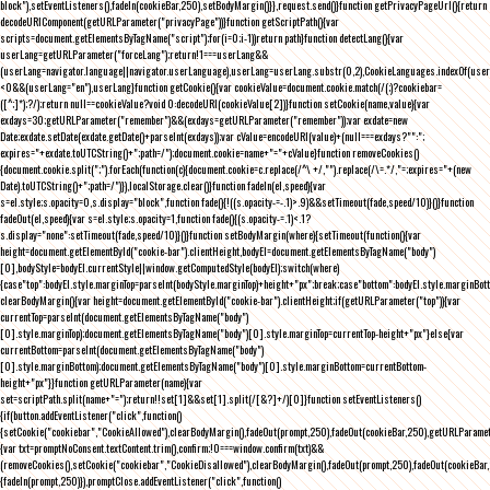
block"),setEventListeners(),fadeIn(cookieBar,250),setBodyMargin()}},request.send()}function getPrivacyPageUrl(){return
decodeURIComponent(getURLParameter("privacyPage"))}function getScriptPath(){var
scripts=document.getElementsByTagName("script");for(i=0;i
-1))return path}function detectLang(){var
userLang=getURLParameter("forceLang");return!1===userLang&&
(userLang=navigator.language||navigator.userLanguage),userLang=userLang.substr(0,2),CookieLanguages.indexOf(user
<0&&(userLang="en"),userLang}function getCookie(){var cookieValue=document.cookie.match(/(;)?cookiebar=
([^;]*);?/);return null==cookieValue?void 0:decodeURI(cookieValue[2])}function setCookie(name,value){var
exdays=30;getURLParameter("remember")&&(exdays=getURLParameter("remember"));var exdate=new
Date;exdate.setDate(exdate.getDate()+parseInt(exdays));var cValue=encodeURI(value)+(null===exdays?"":";
expires="+exdate.toUTCString()+";path=/");document.cookie=name+"="+cValue}function removeCookies()
{document.cookie.split(";").forEach(function(c){document.cookie=c.replace(/^\ +/,"").replace(/\=.*/,"=;expires="+(new
Date).toUTCString()+";path=/")}),localStorage.clear()}function fadeIn(el,speed){var
s=el.style;s.opacity=0,s.display="block",function fade(){!((s.opacity-=-.1)>.9)&&setTimeout(fade,speed/10)}()}function
fadeOut(el,speed){var s=el.style;s.opacity=1,function fade(){(s.opacity-=.1)<.1?
s.display="none":setTimeout(fade,speed/10)}()}function setBodyMargin(where){setTimeout(function(){var
height=document.getElementById("cookie-bar").clientHeight,bodyEl=document.getElementsByTagName("body")
[0],bodyStyle=bodyEl.currentStyle||window.getComputedStyle(bodyEl);switch(where)
{case"top":bodyEl.style.marginTop=parseInt(bodyStyle.marginTop)+height+"px";break;case"bottom":bodyEl.style.marginBo
clearBodyMargin(){var height=document.getElementById("cookie-bar").clientHeight;if(getURLParameter("top")){var
currentTop=parseInt(document.getElementsByTagName("body")
[0].style.marginTop);document.getElementsByTagName("body")[0].style.marginTop=currentTop-height+"px"}else{var
currentBottom=parseInt(document.getElementsByTagName("body")
[0].style.marginBottom);document.getElementsByTagName("body")[0].style.marginBottom=currentBottom-
height+"px"}}function getURLParameter(name){var
set=scriptPath.split(name+"=");return!!set[1]&&set[1].split(/[&?]+/)[0]}function setEventListeners()
{if(button.addEventListener("click",function()
{setCookie("cookiebar","CookieAllowed"),clearBodyMargin(),fadeOut(prompt,250),fadeOut(cookieBar,250),getURLParameter
{var txt=promptNoConsent.textContent.trim(),confirm;!0===window.confirm(txt)&&
(removeCookies(),setCookie("cookiebar","CookieDisallowed"),clearBodyMargin(),fadeOut(prompt,250),fadeOut(cookieBar,25
{fadeIn(prompt,250)}),promptClose.addEventListener("click",function()