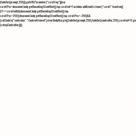
{fadeOut(prompt,250)}),getURLParameter("scrolling")){var
scrollPos=document.body.getBoundingClientRect().top,scrolled=!1;window.addEventListener("scroll",function()
{!1===scrolled&&(document.body.getBoundingClientRect().top-
scrollPos>250||document.body.getBoundingClientRect().top-scrollPos<-250)&&
(setCookie("cookiebar","CookieAllowed"),clearBodyMargin(),fadeOut(prompt,250),fadeOut(cookieBar,250),scrolled=!0,ge
{setupCookieBar()});