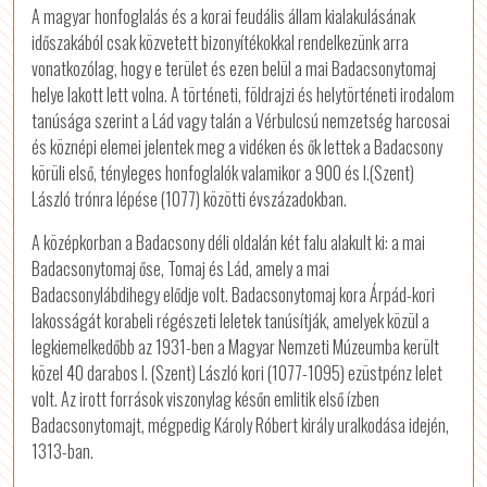
A magyar honfoglalás és a korai feudális állam kialakulásának
időszakából csak közvetett bizonyítékokkal rendelkezünk arra
vonatkozólag, hogy e terület és ezen belül a mai Badacsonytomaj
helye lakott lett volna. A történeti, földrajzi és helytörténeti irodalom
tanúsága szerint a Lád vagy talán a Vérbulcsú nemzetség harcosai
és köznépi elemei jelentek meg a vidéken és ők lettek a Badacsony
körüli első, tényleges honfoglalók valamikor a 900 és I.(Szent)
László trónra lépése (1077) közötti évszázadokban.
A középkorban a Badacsony déli oldalán két falu alakult ki: a mai
Badacsonytomaj őse, Tomaj és Lád, amely a mai
Badacsonylábdihegy elődje volt. Badacsonytomaj kora Árpád-kori
lakosságát korabeli régészeti leletek tanúsítják, amelyek közül a
legkiemelkedőbb az 1931-ben a Magyar Nemzeti Múzeumba került
közel 40 darabos I. (Szent) László kori (1077-1095) ezüstpénz lelet
volt. Az irott források viszonylag későn emlitik első ízben
Badacsonytomajt, mégpedig Károly Róbert király uralkodása idején,
1313-ban.