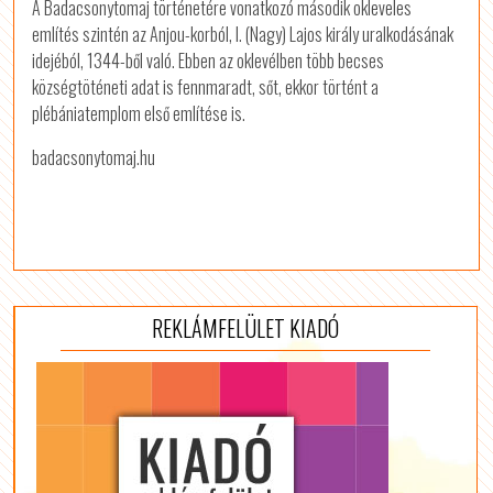
A Badacsonytomaj történetére vonatkozó második okleveles
említés szintén az Anjou-korból, I. (Nagy) Lajos király uralkodásának
idejéból, 1344-ből való. Ebben az oklevélben több becses
községtöténeti adat is fennmaradt, sőt, ekkor történt a
plébániatemplom első említése is.
badacsonytomaj.hu
REKLÁMFELÜLET KIADÓ