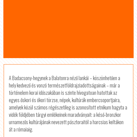
A Badacsony-hegynek a Balatonra néző lankái – köszönhetően a
hely kedvező és vonzó természetföldrajziadottságainak – már a
történelem korai időszakában is szinte hívogatoan hatottak az
egyes őskori és ókori törzse, népek, kultúrák embercsoportjaira,
amelyek közül számos régészetileg is azonosított etnikum hagyta a
vidék földjében tárgyi emlékeinek maradványait: a késő-bronzkor
urnamezős kultúrájának nevezett pásztoraitól a harcsias keltákon
át a rómaiaig.